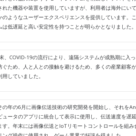
された機器や装置を使用していますが、利用者は海外にい
かのようなユーザーエクスペリエンスを提供しています。
ムは低遅延と高い安定性を持つことが明らかとなりました
年末、COVID-19の流行により、遠隔システムが成熟期に
防ぐため、人と人との接触を避けるため、多くの産業顧客
利用していました。
その年の6月に画像伝送技術の研究開発を開始し、それをAndr
ピュータのアプリに統合して表示に使用し、伝送速度を遅延時
ます。年末には画像伝送とIoTリモートコントロールを組み
リング操作に使用され、ゲーム業界で好評を得ました。