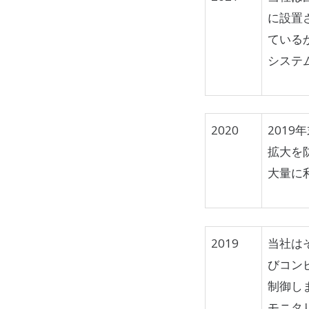
に設置
ている
システ
2020
2019
拡大を
大量に
2019
当社は
びコン
制御し
モニタ