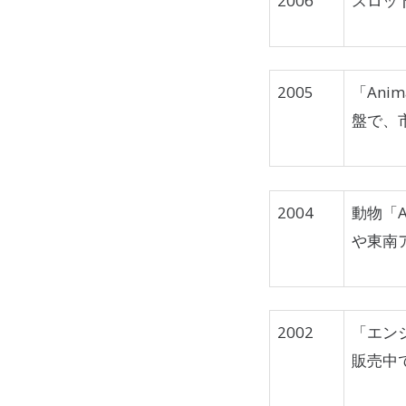
2006
スロッ
2005
「Anim
盤で、
2004
動物「An
や東南
2002
「エン
販売中