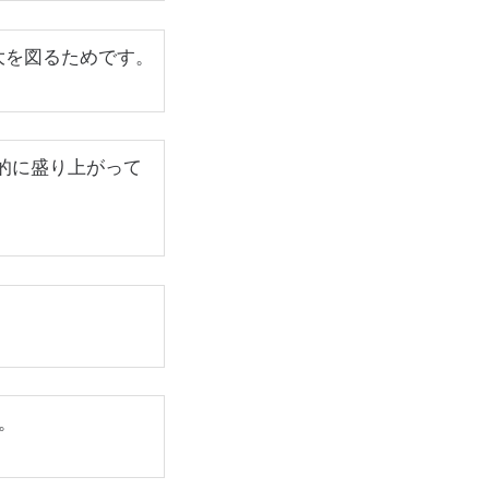
大を図るためです。
売、全国的に盛り上がって
す。