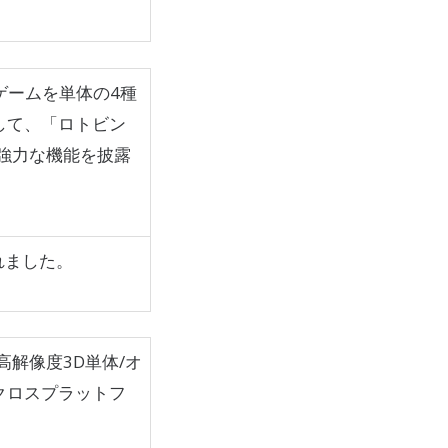
ンゲームを単体の4種
して、「ロトビン
強力な機能を披露
されました。
、高解像度3D単体/オ
クロスプラットフ